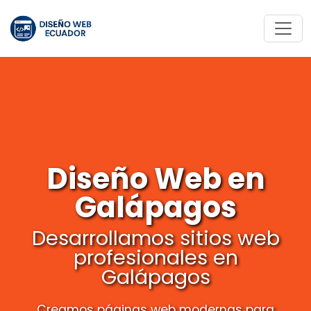
Diseño Web en
Galápagos
Desarrollamos sitios web
profesionales en
Galápagos
Creamos páginas web modernas para