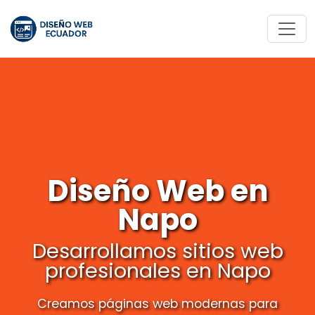
Diseño Web en
Napo
Desarrollamos sitios web
profesionales en Napo
Creamos páginas web modernas para