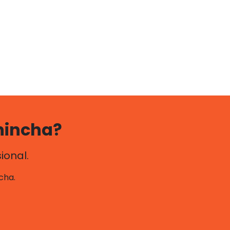
hincha?
ional.
cha.