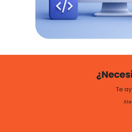
¿Neces
Te ay
Ate