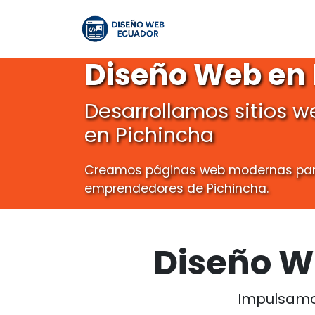
Diseño Web en
Desarrollamos sitios w
en Pichincha
Creamos páginas web modernas par
emprendedores de Pichincha.
Diseño W
Impulsamo