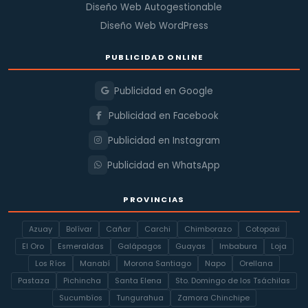
Diseño Web Autogestionable
Diseño Web WordPress
PUBLICIDAD ONLINE
Publicidad en Google
Publicidad en Facebook
Publicidad en Instagram
Publicidad en WhatsApp
PROVINCIAS
Azuay
Bolívar
Cañar
Carchi
Chimborazo
Cotopaxi
El Oro
Esmeraldas
Galápagos
Guayas
Imbabura
Loja
Los Ríos
Manabí
Morona Santiago
Napo
Orellana
Pastaza
Pichincha
Santa Elena
Sto. Domingo de los Tsáchilas
Sucumbíos
Tungurahua
Zamora Chinchipe